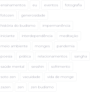
ensinamentos
eu
eventos
fotografia
fotozen
generosidade
história do budismo
impermanência
iniciante
interdependência
meditação
meio ambiente
monges
pandemia
poesia
prática
relacionamentos
sangha
saúde mental
sesshin
sofrimento
soto zen
vacuidade
vida de monge
zazen
zen
zen budismo