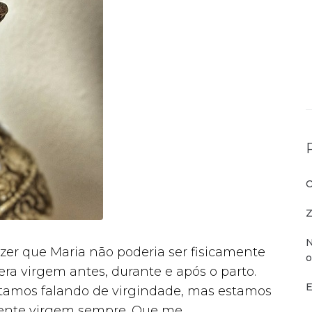
O
Z
N
zer que Maria não poderia ser fisicamente
o
era virgem antes, durante e após o parto.
E
tamos falando de virgindade, mas estamos
ente virgem sempre. Que me...