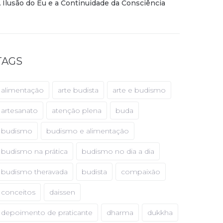
 Ilusão do Eu e a Continuidade da Consciência
TAGS
alimentação
arte budista
arte e budismo
artesanato
atenção plena
buda
budismo
budismo e alimentação
budismo na prática
budismo no dia a dia
budismo theravada
budista
compaixão
conceitos
daissen
depoimento de praticante
dharma
dukkha