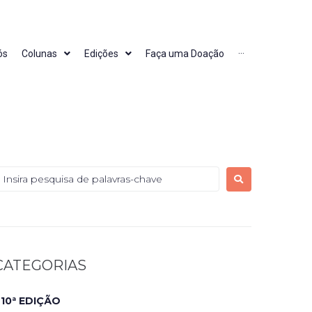
ós
Colunas
Edições
Faça uma Doação
···
CATEGORIAS
10ª EDIÇÃO