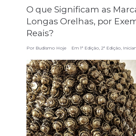
O que Significam as Marc
Longas Orelhas, por Exem
Reais?
Por
Budismo Hoje
Em
1ª Edição
,
2ª Edição
,
Inicia