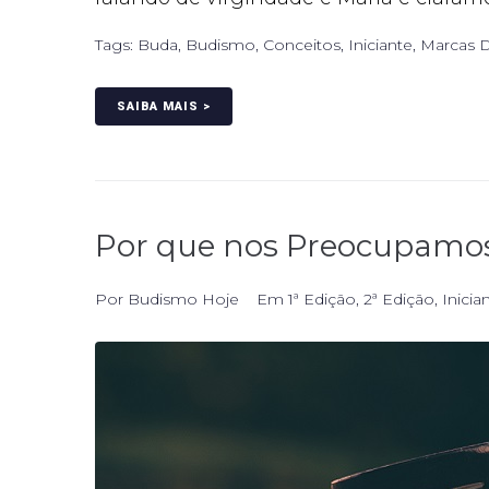
Tags:
Buda
,
Budismo
,
Conceitos
,
Iniciante
,
Marcas D
SAIBA MAIS >
Por que nos Preocupamos
Por
Budismo Hoje
Em
1ª Edição
,
2ª Edição
,
Inicia