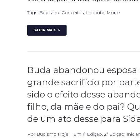
Tags:
Budismo
,
Conceitos
,
Iniciante
,
Morte
SAIBA MAIS >
Buda abandonou esposa e
grande sacrifício por par
sido o efeito desse aband
filho, da mãe e do pai? Qu
de um ato desse para Sid
Por
Budismo Hoje
Em
1ª Edição
,
2ª Edição
,
Inicia