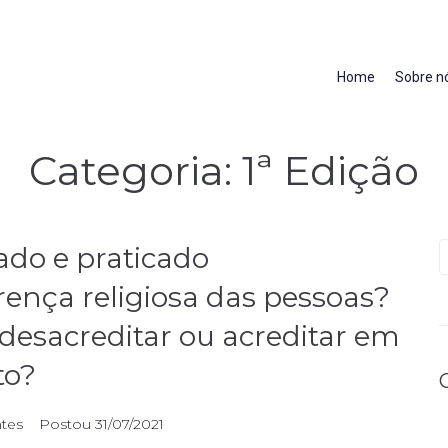
Home
Sobre n
Categoria:
1ª Edição
do e praticado
nça religiosa das pessoas?
desacreditar ou acreditar em
to?
ntes
Postou
31/07/2021