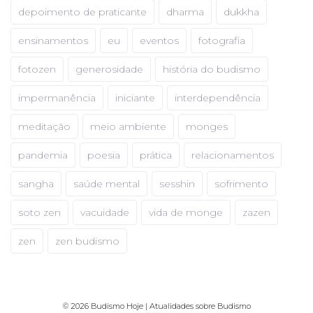
depoimento de praticante
dharma
dukkha
ensinamentos
eu
eventos
fotografia
fotozen
generosidade
história do budismo
impermanência
iniciante
interdependência
meditação
meio ambiente
monges
pandemia
poesia
prática
relacionamentos
sangha
saúde mental
sesshin
sofrimento
soto zen
vacuidade
vida de monge
zazen
zen
zen budismo
© 2026 Budismo Hoje | Atualidades sobre Budismo