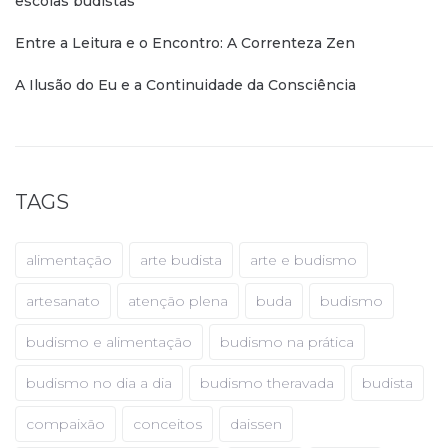
escolas budistas
Entre a Leitura e o Encontro: A Correnteza Zen
A Ilusão do Eu e a Continuidade da Consciência
TAGS
alimentação
arte budista
arte e budismo
artesanato
atenção plena
buda
budismo
budismo e alimentação
budismo na prática
budismo no dia a dia
budismo theravada
budista
compaixão
conceitos
daissen