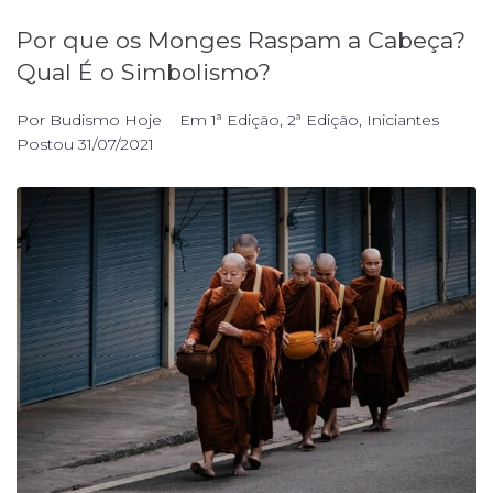
Por que os Monges Raspam a Cabeça?
Qual É o Simbolismo?
Por
Budismo Hoje
Em
1ª Edição
,
2ª Edição
,
Iniciantes
Postou
31/07/2021