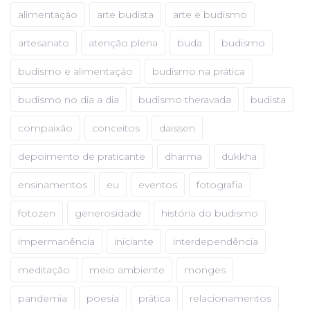
alimentação
arte budista
arte e budismo
artesanato
atenção plena
buda
budismo
budismo e alimentação
budismo na prática
budismo no dia a dia
budismo theravada
budista
compaixão
conceitos
daissen
depoimento de praticante
dharma
dukkha
ensinamentos
eu
eventos
fotografia
fotozen
generosidade
história do budismo
impermanência
iniciante
interdependência
meditação
meio ambiente
monges
pandemia
poesia
prática
relacionamentos