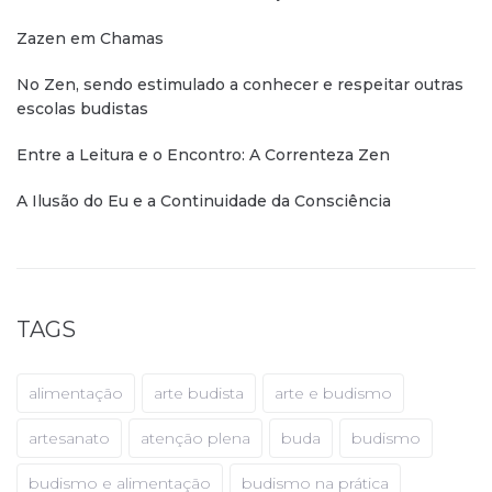
Zazen em Chamas
No Zen, sendo estimulado a conhecer e respeitar outras
escolas budistas
Entre a Leitura e o Encontro: A Correnteza Zen
A Ilusão do Eu e a Continuidade da Consciência
TAGS
alimentação
arte budista
arte e budismo
artesanato
atenção plena
buda
budismo
budismo e alimentação
budismo na prática