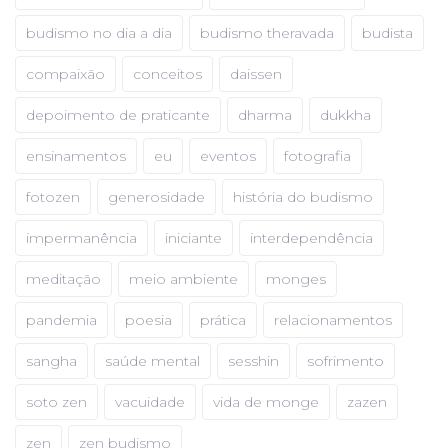
budismo no dia a dia
budismo theravada
budista
compaixão
conceitos
daissen
depoimento de praticante
dharma
dukkha
ensinamentos
eu
eventos
fotografia
fotozen
generosidade
história do budismo
impermanência
iniciante
interdependência
meditação
meio ambiente
monges
pandemia
poesia
prática
relacionamentos
sangha
saúde mental
sesshin
sofrimento
soto zen
vacuidade
vida de monge
zazen
zen
zen budismo