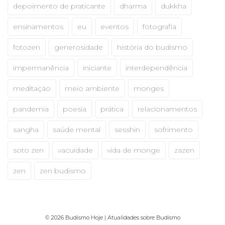
depoimento de praticante
dharma
dukkha
ensinamentos
eu
eventos
fotografia
fotozen
generosidade
história do budismo
impermanência
iniciante
interdependência
meditação
meio ambiente
monges
pandemia
poesia
prática
relacionamentos
sangha
saúde mental
sesshin
sofrimento
soto zen
vacuidade
vida de monge
zazen
zen
zen budismo
© 2026 Budismo Hoje | Atualidades sobre Budismo