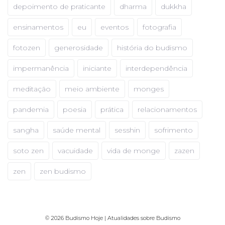
depoimento de praticante
dharma
dukkha
ensinamentos
eu
eventos
fotografia
fotozen
generosidade
história do budismo
impermanência
iniciante
interdependência
meditação
meio ambiente
monges
pandemia
poesia
prática
relacionamentos
sangha
saúde mental
sesshin
sofrimento
soto zen
vacuidade
vida de monge
zazen
zen
zen budismo
© 2026 Budismo Hoje | Atualidades sobre Budismo