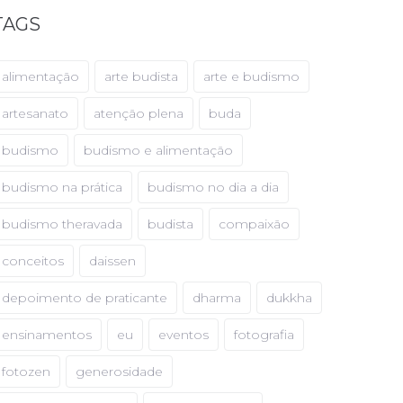
TAGS
alimentação
arte budista
arte e budismo
artesanato
atenção plena
buda
budismo
budismo e alimentação
budismo na prática
budismo no dia a dia
budismo theravada
budista
compaixão
conceitos
daissen
depoimento de praticante
dharma
dukkha
ensinamentos
eu
eventos
fotografia
fotozen
generosidade