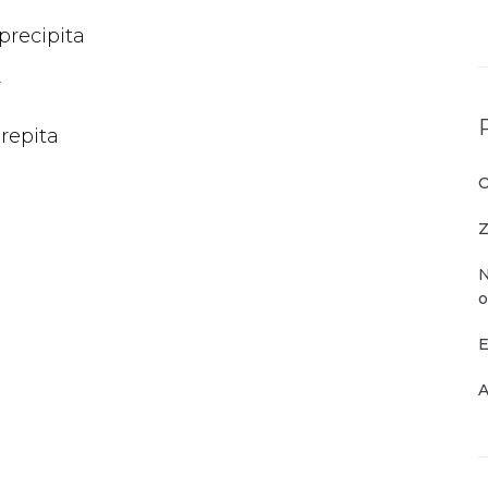
recipita
r
repita
O
Z
N
o
E
A
o