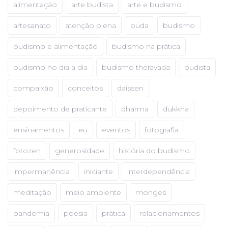
alimentação
arte budista
arte e budismo
artesanato
atenção plena
buda
budismo
budismo e alimentação
budismo na prática
budismo no dia a dia
budismo theravada
budista
compaixão
conceitos
daissen
depoimento de praticante
dharma
dukkha
ensinamentos
eu
eventos
fotografia
fotozen
generosidade
história do budismo
impermanência
iniciante
interdependência
meditação
meio ambiente
monges
pandemia
poesia
prática
relacionamentos