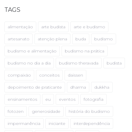
TAGS
alimentação
arte budista
arte e budismo
artesanato
atenção plena
buda
budismo
budismo e alimentação
budismo na prática
budismo no dia a dia
budismo theravada
budista
compaixão
conceitos
daissen
depoimento de praticante
dharma
dukkha
ensinamentos
eu
eventos
fotografia
fotozen
generosidade
história do budismo
impermanência
iniciante
interdependência