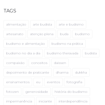
TAGS
alimentação
arte budista
arte e budismo
artesanato
atenção plena
buda
budismo
budismo e alimentação
budismo na prática
budismo no dia a dia
budismo theravada
budista
compaixão
conceitos
daissen
depoimento de praticante
dharma
dukkha
ensinamentos
eu
eventos
fotografia
fotozen
generosidade
história do budismo
impermanência
iniciante
interdependência