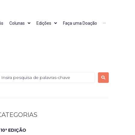
ós
Colunas
Edições
Faça uma Doação
···
CATEGORIAS
10ª EDIÇÃO