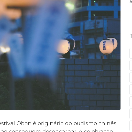
A
tival Obon é originário do budismo chinês,
 não conseguem desencarnar. A celebração