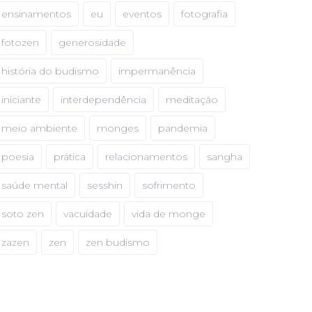
ensinamentos
eu
eventos
fotografia
fotozen
generosidade
história do budismo
impermanência
iniciante
interdependência
meditação
meio ambiente
monges
pandemia
poesia
prática
relacionamentos
sangha
saúde mental
sesshin
sofrimento
soto zen
vacuidade
vida de monge
zazen
zen
zen budismo