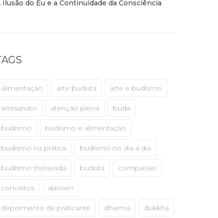
 Ilusão do Eu e a Continuidade da Consciência
TAGS
alimentação
arte budista
arte e budismo
artesanato
atenção plena
buda
budismo
budismo e alimentação
budismo na prática
budismo no dia a dia
budismo theravada
budista
compaixão
conceitos
daissen
depoimento de praticante
dharma
dukkha