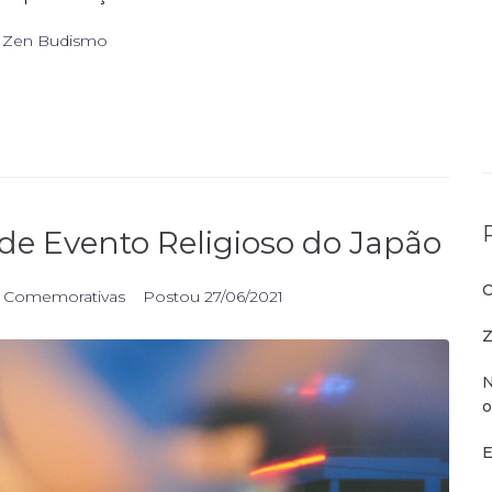
,
Zen Budismo
de Evento Religioso do Japão
O
s Comemorativas
Postou
27/06/2021
Z
N
o
E