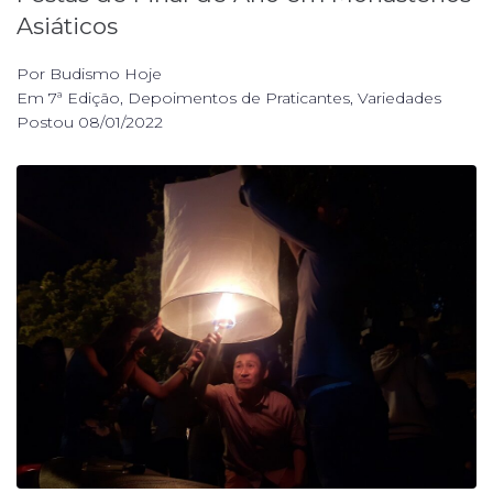
Asiáticos
Por
Budismo Hoje
Em
7ª Edição
,
Depoimentos de Praticantes
,
Variedades
Postou
08/01/2022