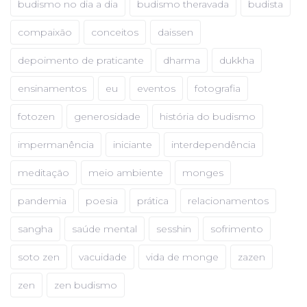
budismo no dia a dia
budismo theravada
budista
compaixão
conceitos
daissen
depoimento de praticante
dharma
dukkha
ensinamentos
eu
eventos
fotografia
fotozen
generosidade
história do budismo
impermanência
iniciante
interdependência
meditação
meio ambiente
monges
pandemia
poesia
prática
relacionamentos
sangha
saúde mental
sesshin
sofrimento
soto zen
vacuidade
vida de monge
zazen
zen
zen budismo