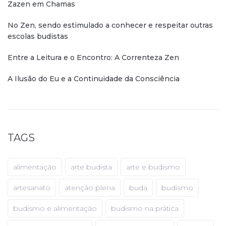
Zazen em Chamas
No Zen, sendo estimulado a conhecer e respeitar outras
escolas budistas
Entre a Leitura e o Encontro: A Correnteza Zen
A Ilusão do Eu e a Continuidade da Consciência
TAGS
alimentação
arte budista
arte e budismo
artesanato
atenção plena
buda
budismo
budismo e alimentação
budismo na prática