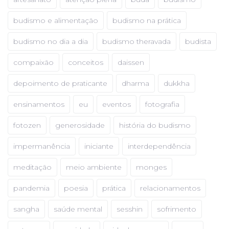
budismo e alimentação
budismo na prática
budismo no dia a dia
budismo theravada
budista
compaixão
conceitos
daissen
depoimento de praticante
dharma
dukkha
ensinamentos
eu
eventos
fotografia
fotozen
generosidade
história do budismo
impermanência
iniciante
interdependência
meditação
meio ambiente
monges
pandemia
poesia
prática
relacionamentos
sangha
saúde mental
sesshin
sofrimento