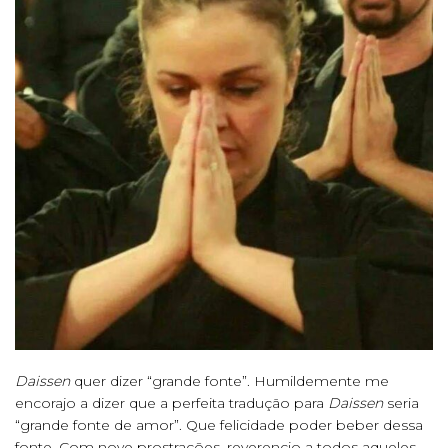
Daissen
quer dizer “grande fonte”. Humildemente me
encorajo a dizer que a perfeita tradução para
Daissen
seria
“grande fonte de amor”. Que felicidade poder beber dessa
fonte. Com nove prostrações, reverencio a todos aqueles