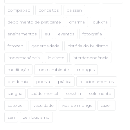
compaixão
conceitos
daissen
depoimento de praticante
dharma
dukkha
ensinamentos
eu
eventos
fotografia
fotozen
generosidade
história do budismo
impermanência
iniciante
interdependência
meditação
meio ambiente
monges
pandemia
poesia
prática
relacionamentos
sangha
saúde mental
sesshin
sofrimento
soto zen
vacuidade
vida de monge
zazen
zen
zen budismo