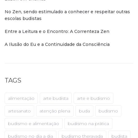
No Zen, sendo estimulado a conhecer e respeitar outras
escolas budistas
Entre a Leitura e o Encontro: A Correnteza Zen
A Ilusão do Eu e a Continuidade da Consciência
TAGS
alimentação
arte budista
arte e budismo
artesanato
atenção plena
buda
budismo
budismo e alimentação
budismo na prática
budismo no dia a dia
budismo theravada
budista