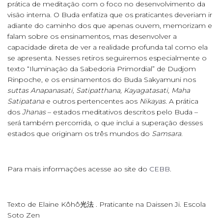
prática de meditação com o foco no desenvolvimento da
visão interna. O Buda enfatiza que os praticantes deveriam ir
adiante do caminho dos que apenas ouvem, memorizam e
falam sobre os ensinamentos, mas desenvolver a
capacidade direta de ver a realidade profunda tal como ela
se apresenta. Nesses retiros seguiremos especialmente o
texto “Iluminação da Sabedoria Primordial” de Dudjom
Rinpoche, e os ensinamentos do Buda Sakyamuni nos
suttas Anapanasati, Satipatthana, Kayagatasati, Maha
Satipatana
e outros pertencentes aos
Nikayas
. A prática
dos
Jhanas
– estados meditativos descritos pelo Buda –
será também percorrida, o que inclui a superação desses
estados que originam os três mundos do
Samsara
.
Para mais informações acesse ao site do
CEBB
.
Texto de Elaine Kôhô光法 . Praticante na Daissen Ji. Escola
Soto Zen