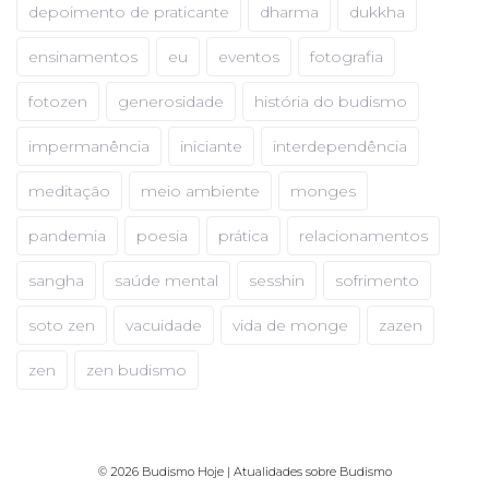
depoimento de praticante
dharma
dukkha
ensinamentos
eu
eventos
fotografia
fotozen
generosidade
história do budismo
impermanência
iniciante
interdependência
meditação
meio ambiente
monges
pandemia
poesia
prática
relacionamentos
sangha
saúde mental
sesshin
sofrimento
soto zen
vacuidade
vida de monge
zazen
zen
zen budismo
© 2026 Budismo Hoje | Atualidades sobre Budismo