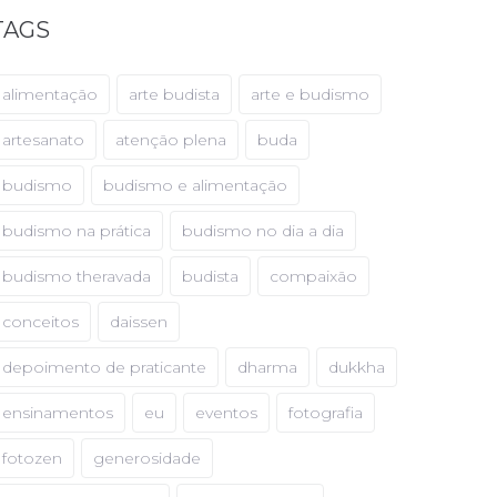
TAGS
alimentação
arte budista
arte e budismo
artesanato
atenção plena
buda
budismo
budismo e alimentação
budismo na prática
budismo no dia a dia
budismo theravada
budista
compaixão
conceitos
daissen
depoimento de praticante
dharma
dukkha
ensinamentos
eu
eventos
fotografia
fotozen
generosidade