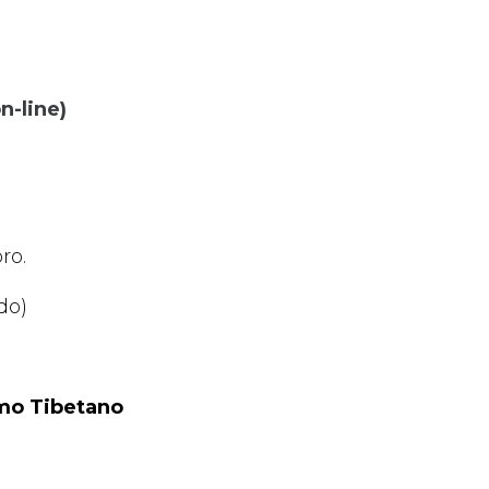
n-line)
ro.
do)
mo Tibetano