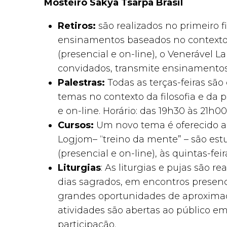
Mosteiro Sakya Tsarpa Brasil
Retiros:
são realizados no primeiro
ensinamentos baseados no contexto 
(presencial e on-line), o Venerável
convidados, transmite ensinamentos e
Palestras:
Todas as terças-feiras sã
temas no contexto da filosofia e da 
e on-line. Horário: das 19h30 às 21h00
Cursos:
Um novo tema é oferecido a 
Logjom– “treino da mente” – são es
(presencial e on-line), às quintas-fei
Liturgias
: As liturgias e pujas são 
dias sagrados, em encontros presencia
grandes oportunidades de aproximaçã
atividades são abertas ao público em
participação. ​