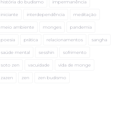
história do budismo
impermanência
iniciante
interdependência
meditação
meio ambiente
monges
pandemia
poesia
prática
relacionamentos
sangha
saúde mental
sesshin
sofrimento
soto zen
vacuidade
vida de monge
zazen
zen
zen budismo