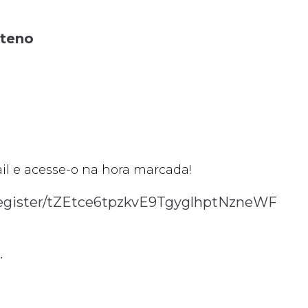
ateno
ail e acesse-o na hora marcada!
register/tZEtce6tpzkvE9TgyglhptNzneWF
.