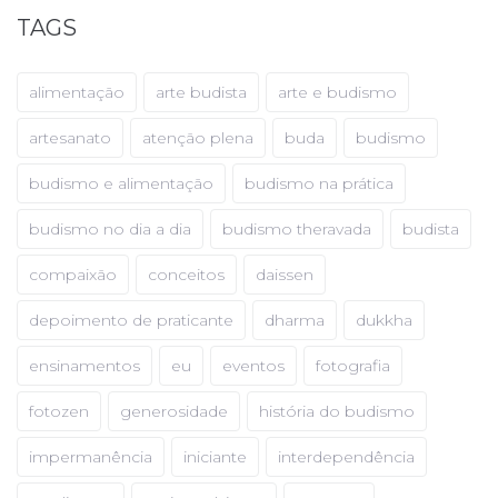
TAGS
alimentação
arte budista
arte e budismo
artesanato
atenção plena
buda
budismo
budismo e alimentação
budismo na prática
budismo no dia a dia
budismo theravada
budista
compaixão
conceitos
daissen
depoimento de praticante
dharma
dukkha
ensinamentos
eu
eventos
fotografia
fotozen
generosidade
história do budismo
impermanência
iniciante
interdependência