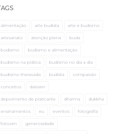
TAGS
alimentação
arte budista
arte e budismo
artesanato
atenção plena
buda
budismo
budismo e alimentação
budismo na prática
budismo no dia a dia
budismo theravada
budista
compaixão
conceitos
daissen
depoimento de praticante
dharma
dukkha
ensinamentos
eu
eventos
fotografia
fotozen
generosidade