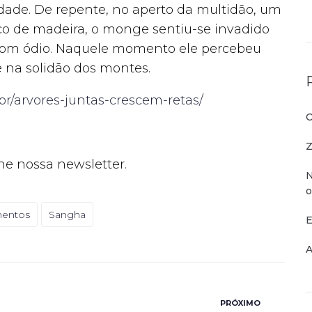
dade. De repente, no aperto da multidão, um
 de madeira, o monge sentiu-se invadido
com ódio. Naquele momento ele percebeu
e na solidão dos montes.
br/arvores-juntas-crescem-retas/
O
Z
ne nossa newsletter.
N
o
mentos
Sangha
E
A
PRÓXIMO