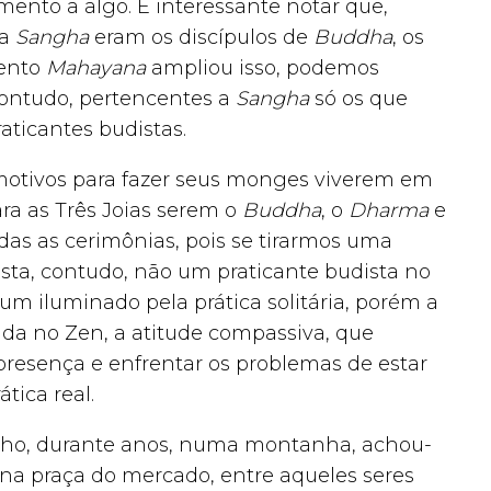
ento a algo. É interessante notar que,
na
Sangha
eram os discípulos de
Buddha
, os
mento
Mahayana
ampliou isso, podemos
contudo, pertencentes a
Sangha
só os que
aticantes budistas.
motivos para fazer seus monges viverem em
a as Três Joias serem o
Buddha
, o
Dharma
e
odas as cerimônias, pois se tirarmos uma
sta, contudo, não um praticante budista no
um iluminado pela prática solitária, porém a
da no Zen, a atitude compassiva, que
presença e enfrentar os problemas de estar
tica real.
nho, durante anos, numa montanha, achou-
na praça do mercado, entre aqueles seres