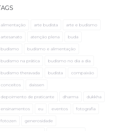
TAGS
alimentação
arte budista
arte e budismo
artesanato
atenção plena
buda
budismo
budismo e alimentação
budismo na prática
budismo no dia a dia
budismo theravada
budista
compaixão
conceitos
daissen
depoimento de praticante
dharma
dukkha
ensinamentos
eu
eventos
fotografia
fotozen
generosidade