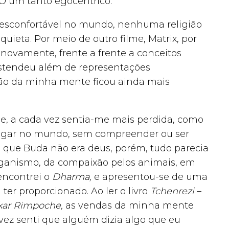
-O um tanto egocêntrico.
esconfortável no mundo, nenhuma religião
uieta. Por meio de outro filme, Matrix, por
novamente, frente a frente a conceitos
estendeu além de representações
ção da minha mente ficou ainda mais
e, a cada vez sentia-me mais perdida, como
ugar no mundo, sem compreender ou ser
 que Buda não era deus, porém, tudo parecia
veganismo, da compaixão pelos animais, em
encontrei o
Dharma,
e apresentou-se de uma
er proporcionado. Ao ler o livro
Tchenrezi
–
kar Rimpoche,
as vendas da minha mente
 vez senti que alguém dizia algo que eu