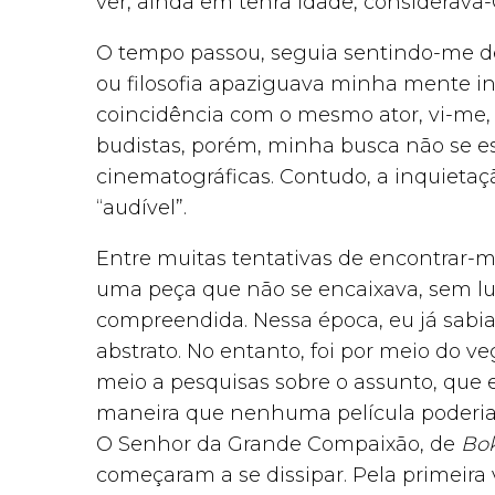
ver, ainda em tenra idade, considerava
O tempo passou, seguia sentindo-me d
ou filosofia apaziguava minha mente inq
coincidência com o mesmo ator, vi-me, 
budistas, porém, minha busca não se 
cinematográficas. Contudo, a inquieta
“audível”.
Entre muitas tentativas de encontrar-m
uma peça que não se encaixava, sem l
compreendida. Nessa época, eu já sabia
abstrato. No entanto, foi por meio do 
meio a pesquisas sobre o assunto, que 
maneira que nenhuma película poderia t
O Senhor da Grande Compaixão, de
Bo
começaram a se dissipar. Pela primeira