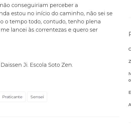
 não conseguiriam perceber a
nda estou no início do caminho, não sei se
sso o tempo todo, contudo, tenho plena
á me lancei às correntezas e quero ser
O
Z
Daissen Ji. Escola Soto Zen.
N
o
E
Praticante
Sensei
A