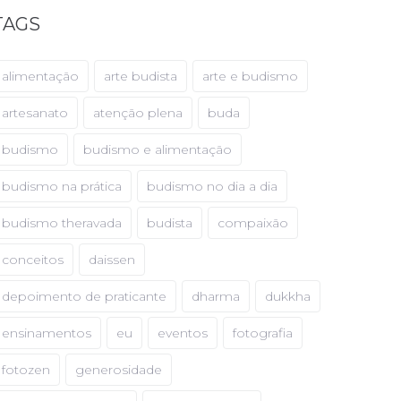
TAGS
alimentação
arte budista
arte e budismo
artesanato
atenção plena
buda
budismo
budismo e alimentação
budismo na prática
budismo no dia a dia
budismo theravada
budista
compaixão
conceitos
daissen
depoimento de praticante
dharma
dukkha
ensinamentos
eu
eventos
fotografia
fotozen
generosidade