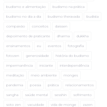
budismo e alimentação
budismo na prática
budismo no dia a dia
budismo theravada
budista
compaixão
conceitos
daissen
depoimento de praticante
dharma
dukkha
ensinamentos
eu
eventos
fotografia
fotozen
generosidade
história do budismo
impermanência
iniciante
interdependência
meditação
meio ambiente
monges
pandemia
poesia
prática
relacionamentos
sangha
saúde mental
sesshin
sofrimento
soto zen
vacuidade
vida de monge
zazen