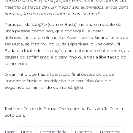
corpo e da mente, de si próprio, bem como dos outros. Até
mesmo os traços da iluminação são eliminados, e vida com
iluminação sem traços continua para sempre
”.
Participar da
sangha
(com o Buda) me traz o modelo de
uma pessoa como nós, que conseguiu superar
definitivamente o sofrimento. Assim como Sidarta, antes de
ser Buda, se inspirou no Buda Dipankara, o Shakyamuni
Buda é a fonte de inspiração para entender o sofrimento, as
causas do sofrimento e o caminho que traz a libertação do
sofrimento.
O caminho que traz a libertação final destes ciclos de
impermanência e insatisfação é o caminho óctuplo.
Seguindo caminhando com a
sangha
…
Texto de Felipe de Souza. Praticante na Daissen Ji. Escola
Soto Zen.
Tags:
Buda
Comunidade
Dharma
Harmonia