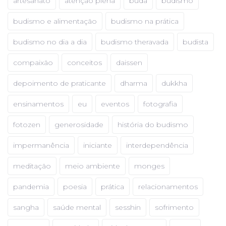
artesanato
atenção plena
buda
budismo
budismo e alimentação
budismo na prática
budismo no dia a dia
budismo theravada
budista
compaixão
conceitos
daissen
depoimento de praticante
dharma
dukkha
ensinamentos
eu
eventos
fotografia
fotozen
generosidade
história do budismo
impermanência
iniciante
interdependência
meditação
meio ambiente
monges
pandemia
poesia
prática
relacionamentos
sangha
saúde mental
sesshin
sofrimento