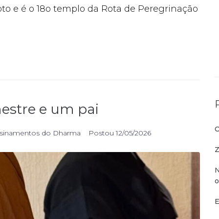
to e é o 18o templo da Rota de Peregrinação
stre e um pai
O
sinamentos do Dharma
Postou
12/05/2026
Z
N
o
E