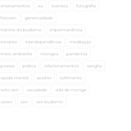
ensinamentos
eu
eventos
fotografia
fotozen
generosidade
história do budismo
impermanência
iniciante
interdependência
meditação
meio ambiente
monges
pandemia
poesia
prática
relacionamentos
sangha
saúde mental
sesshin
sofrimento
soto zen
vacuidade
vida de monge
zazen
zen
zen budismo