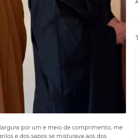
A
largura por um e meio de comprimento, me
ilos e dos sapos se misturava aos dos