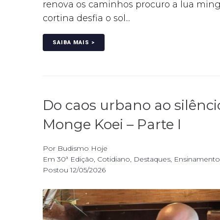
renova os caminhos procuro a lua min
cortina desfia o sol...
SAIBA MAIS >
Do caos urbano ao silênci
Monge Koei – Parte I
Por
Budismo Hoje
Em
30ª Edição
,
Cotidiano
,
Destaques
,
Ensinamento
Postou
12/05/2026