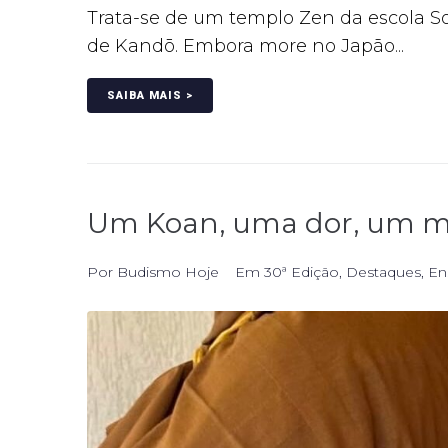
Trata-se de um templo Zen da escola So
de Kandō. Embora more no Japão...
SAIBA MAIS >
Um Koan, uma dor, um me
Por
Budismo Hoje
Em
30ª Edição
,
Destaques
,
En