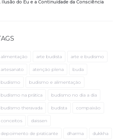
 Ilusão do Eu e a Continuidade da Consciência
TAGS
alimentação
arte budista
arte e budismo
artesanato
atenção plena
buda
budismo
budismo e alimentação
budismo na prática
budismo no dia a dia
budismo theravada
budista
compaixão
conceitos
daissen
depoimento de praticante
dharma
dukkha