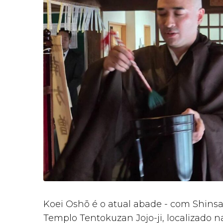
Koei Oshō é o atual abade - com Shins
Templo Tentokuzan Jojo-ji, localizado 