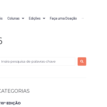
ós
Colunas
Edições
Faça uma Doação
···
6
CATEGORIAS
10ª EDIÇÃO