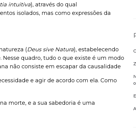
tia intuitiva
), através do qual
ntos isolados, mas como expressões da
natureza (
Deus sive Natura
), estabelecendo
O
 Nesse quadro, tudo o que existe é um modo
Z
mana não consiste em escapar da causalidade
N
cessidade e agir de acordo com ela. Como
o
E
na morte, e a sua sabedoria é uma
A