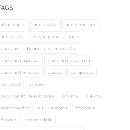
TAGS
alimentação
arte budista
arte e budismo
artesanato
atenção plena
buda
budismo
budismo e alimentação
budismo na prática
budismo no dia a dia
budismo theravada
budista
compaixão
conceitos
daissen
depoimento de praticante
dharma
dukkha
ensinamentos
eu
eventos
fotografia
fotozen
generosidade