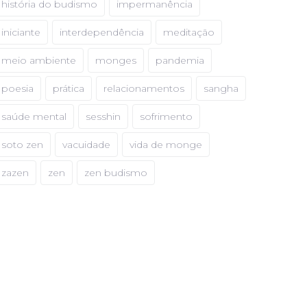
história do budismo
impermanência
iniciante
interdependência
meditação
meio ambiente
monges
pandemia
poesia
prática
relacionamentos
sangha
saúde mental
sesshin
sofrimento
soto zen
vacuidade
vida de monge
zazen
zen
zen budismo