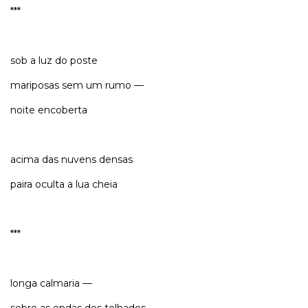
***
sob a luz do poste
mariposas sem um rumo —
noite encoberta
acima das nuvens densas
paira oculta a lua cheia
***
longa calmaria —
sobre as ondas dos telhados