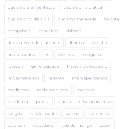
budismo e alimentação
budismo na prática
budismo no dia a dia
budismo theravada
budista
compaixão
conceitos
daissen
depoimento de praticante
dharma
dukkha
ensinamentos
eu
eventos
fotografia
fotozen
generosidade
história do budismo
impermanência
iniciante
interdependência
meditação
meio ambiente
monges
pandemia
poesia
prática
relacionamentos
sangha
saúde mental
sesshin
sofrimento
soto zen
vacuidade
vida de monge
zazen