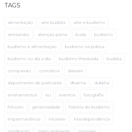
TAGS
alimentação
arte budista
arte e budismo
artesanato
atenção plena
buda
budismo
budismo e alimentação
budismo na prática
budismo no dia a dia
budismo theravada
budista
compaixão
conceitos
daissen
depoimento de praticante
dharma
dukkha
ensinamentos
eu
eventos
fotografia
fotozen
generosidade
história do budismo
impermanência
iniciante
interdependência
meditação
meio ambiente
monges