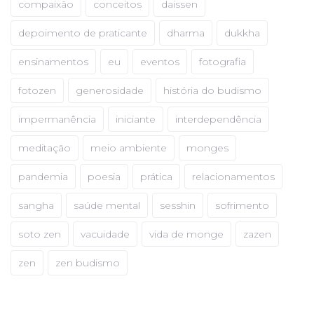
compaixão
conceitos
daissen
depoimento de praticante
dharma
dukkha
ensinamentos
eu
eventos
fotografia
fotozen
generosidade
história do budismo
impermanência
iniciante
interdependência
meditação
meio ambiente
monges
pandemia
poesia
prática
relacionamentos
sangha
saúde mental
sesshin
sofrimento
soto zen
vacuidade
vida de monge
zazen
zen
zen budismo