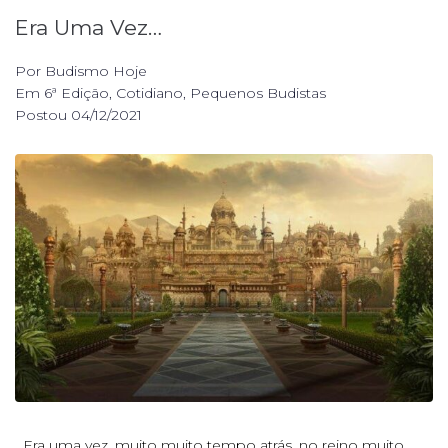
Era Uma Vez…
Por
Budismo Hoje
Em
6ª Edição
,
Cotidiano
,
Pequenos Budistas
Postou
04/12/2021
Era uma vez, muito muito tempo atrás, no reino muito