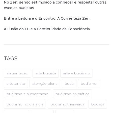
No Zen, sendo estimulado a conhecer e respeitar outras
escolas budistas
Entre a Leitura e o Encontro: A Correnteza Zen
A Ilusão do Eu e a Continuidade da Consciência
TAGS
alimentação
arte budista
arte e budismo
artesanato
atenção plena
buda
budismo
budismo e alimentação
budismo na prática
budismo no dia a dia
budismo theravada
budista