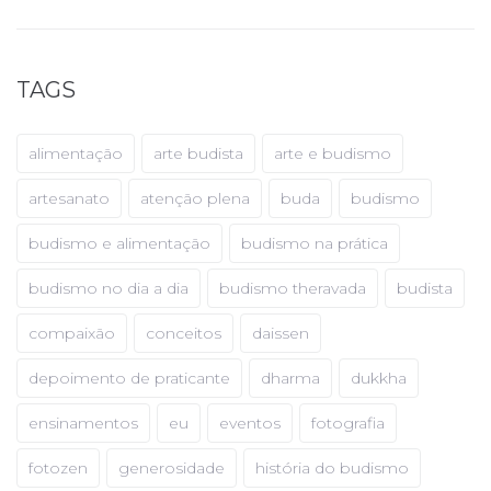
TAGS
alimentação
arte budista
arte e budismo
artesanato
atenção plena
buda
budismo
budismo e alimentação
budismo na prática
budismo no dia a dia
budismo theravada
budista
compaixão
conceitos
daissen
depoimento de praticante
dharma
dukkha
ensinamentos
eu
eventos
fotografia
fotozen
generosidade
história do budismo