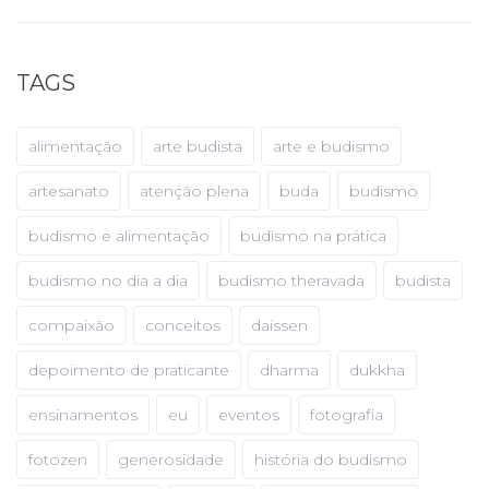
TAGS
alimentação
arte budista
arte e budismo
artesanato
atenção plena
buda
budismo
budismo e alimentação
budismo na prática
budismo no dia a dia
budismo theravada
budista
compaixão
conceitos
daissen
depoimento de praticante
dharma
dukkha
ensinamentos
eu
eventos
fotografia
fotozen
generosidade
história do budismo