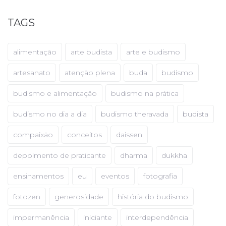
TAGS
alimentação
arte budista
arte e budismo
artesanato
atenção plena
buda
budismo
budismo e alimentação
budismo na prática
budismo no dia a dia
budismo theravada
budista
compaixão
conceitos
daissen
depoimento de praticante
dharma
dukkha
ensinamentos
eu
eventos
fotografia
fotozen
generosidade
história do budismo
impermanência
iniciante
interdependência