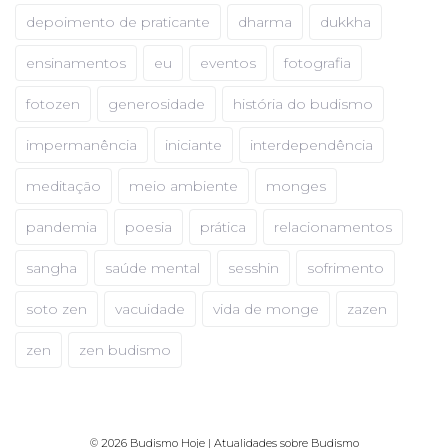
depoimento de praticante
dharma
dukkha
ensinamentos
eu
eventos
fotografia
fotozen
generosidade
história do budismo
impermanência
iniciante
interdependência
meditação
meio ambiente
monges
pandemia
poesia
prática
relacionamentos
sangha
saúde mental
sesshin
sofrimento
soto zen
vacuidade
vida de monge
zazen
zen
zen budismo
© 2026 Budismo Hoje | Atualidades sobre Budismo