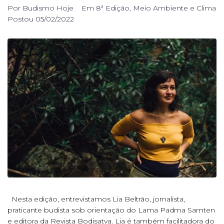
Por
Budismo Hoje
Em
8ª Edição
,
Meio Ambiente e Clima
Postou
05/02/2022
Nesta edição, entrevistamos Lia Beltrão, jornalista,
praticante budista sob orientação do Lama Padma Samten
e editora da Revista Bodisatva. Lia é também facilitadora do