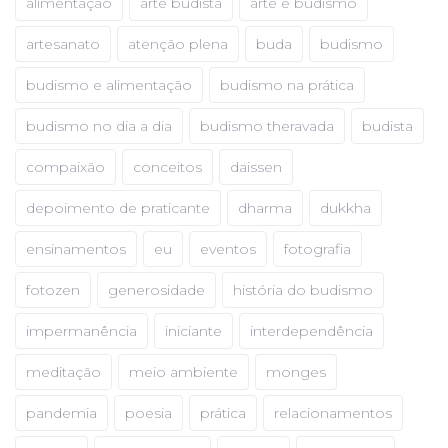
alimentação
arte budista
arte e budismo
artesanato
atenção plena
buda
budismo
budismo e alimentação
budismo na prática
budismo no dia a dia
budismo theravada
budista
compaixão
conceitos
daissen
depoimento de praticante
dharma
dukkha
ensinamentos
eu
eventos
fotografia
fotozen
generosidade
história do budismo
impermanência
iniciante
interdependência
meditação
meio ambiente
monges
pandemia
poesia
prática
relacionamentos