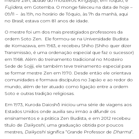
mestre Zen, abade do mosteiros
Kirigayaji
, em Tóquio, e
Fujidera
, em Gotemba. O monge faleceu na data de hoje –
09/11 – às 19h, no horário de Tóquio, às 7h da manhã, aqui
no Brasil; estava com 81 anos de idade.
O mestre foi um dos mais prestigiados professores da
ordem Soto Zen. Ele formou-se na Universidade Budista
de Komazawa, em 1963, e recebeu Shiho (Shiho quer dizer
Transmissão, é uma ordenação especial que faz o sucessor)
em 1968. Além do treinamento tradicional no Mosteiro
Sede de Sojiji, ele também teve treinamento especial para
se formar mestre Zen em 1970. Desde então ele orientava
comunidades e formava discípulos no Japão e ao redor do
mundo, além de ter atuado como ligação entre a ordem
Soto e outras tradição religiosas.
Em 1973, Kuroda Daioshô iniciou uma série de viagens aos
Estados Unidos onde auxilia seu irmão a difundir os
ensinamentos e a prática Zen Budista, e em 2012 recebeu
título de
Daikyoshi
, uma graduação obtida por poucos
mestres,
Daikyoshi
significa “Grande Professor de
Dharma
”.