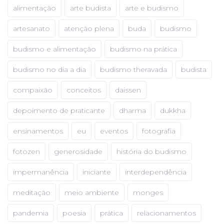
alimentação
arte budista
arte e budismo
artesanato
atenção plena
buda
budismo
budismo e alimentação
budismo na prática
budismo no dia a dia
budismo theravada
budista
compaixão
conceitos
daissen
depoimento de praticante
dharma
dukkha
ensinamentos
eu
eventos
fotografia
fotozen
generosidade
história do budismo
impermanência
iniciante
interdependência
meditação
meio ambiente
monges
pandemia
poesia
prática
relacionamentos