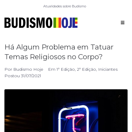
Atualidades sobre Budismo
Há Algum Problema em Tatuar
Temas Religiosos no Corpo?
Por
Budismo Hoje
Em
1ª Edição
,
2ª Edição
,
Iniciantes
Postou
31/07/2021