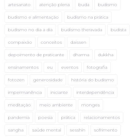
artesanato
atenção plena
buda
budismo
budismo e alimentação
budismo na prática
budismo no dia a dia
budismo theravada
budista
compaixão
conceitos
daissen
depoimento de praticante
dharma
dukkha
ensinamentos
eu
eventos
fotografia
fotozen
generosidade
história do budismo
impermanência
iniciante
interdependência
meditação
meio ambiente
monges
pandemia
poesia
prática
relacionamentos
sangha
saúde mental
sesshin
sofrimento