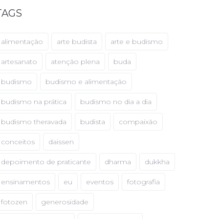
TAGS
alimentação
arte budista
arte e budismo
artesanato
atenção plena
buda
budismo
budismo e alimentação
budismo na prática
budismo no dia a dia
budismo theravada
budista
compaixão
conceitos
daissen
depoimento de praticante
dharma
dukkha
ensinamentos
eu
eventos
fotografia
fotozen
generosidade