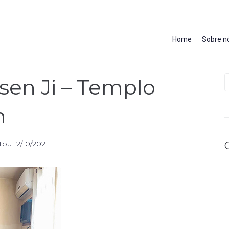
Home
Sobre n
en Ji – Templo
n
tou
12/10/2021