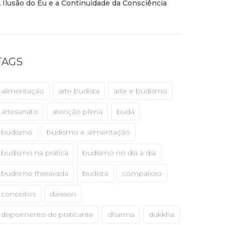
 Ilusão do Eu e a Continuidade da Consciência
TAGS
alimentação
arte budista
arte e budismo
artesanato
atenção plena
buda
budismo
budismo e alimentação
budismo na prática
budismo no dia a dia
budismo theravada
budista
compaixão
conceitos
daissen
depoimento de praticante
dharma
dukkha