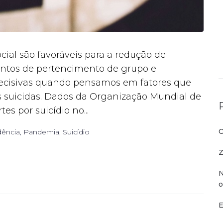
cial são favoráveis para a redução de
ntos de pertencimento de grupo e
ecisivas quando pensamos em fatores que
 suicidas. Dados da Organização Mundial de
 por suicídio no...
O
dência
,
Pandemia
,
Suicídio
Z
N
o
E