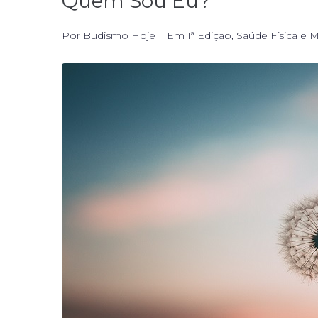
Quem Sou Eu?
Por
Budismo Hoje
Em
1ª Edição
,
Saúde Física e 