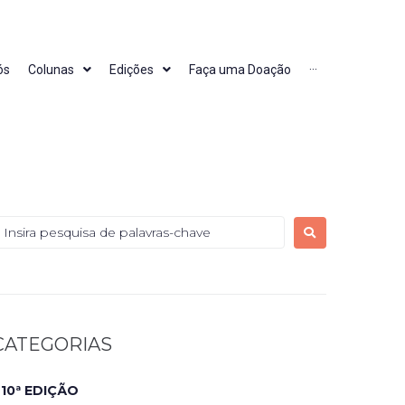
ós
Colunas
Edições
Faça uma Doação
···
CATEGORIAS
10ª EDIÇÃO