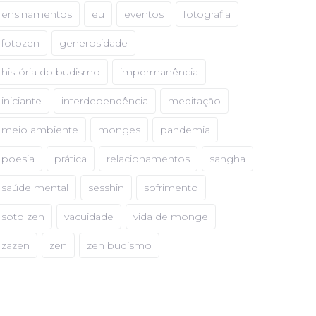
ensinamentos
eu
eventos
fotografia
fotozen
generosidade
história do budismo
impermanência
iniciante
interdependência
meditação
meio ambiente
monges
pandemia
poesia
prática
relacionamentos
sangha
saúde mental
sesshin
sofrimento
soto zen
vacuidade
vida de monge
zazen
zen
zen budismo