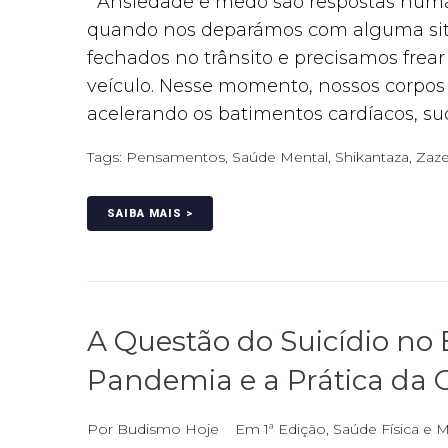
Ansiedade e medo são respostas huma
quando nos deparámos com alguma sit
fechados no trânsito e precisamos frea
veículo. Nesse momento, nossos corpos 
acelerando os batimentos cardíacos, su
Tags:
Pensamentos
,
Saúde Mental
,
Shikantaza
,
Zaz
SAIBA MAIS >
A Questão do Suicídio no 
Pandemia e a Prática da
Por
Budismo Hoje
Em
1ª Edição
,
Saúde Física e 