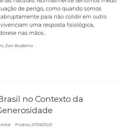
nas naturais. Normalmente sentimos medo
uação de perigo, como quando somos
r abruptamente para não colidir em outro
vivenciam uma resposta fisiológica,
dorese nas mãos...
en
,
Zen Budismo
Brasil no Contexto da
 Generosidade
Mental
Postou
27/06/2021