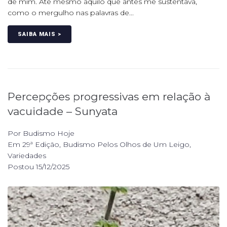
de mim. Até mesmo aquilo que antes me sustentava,
como o mergulho nas palavras de...
SAIBA MAIS >
Percepções progressivas em relação à
vacuidade – Sunyata
Por
Budismo Hoje
Em
29ª Edição
,
Budismo Pelos Olhos de Um Leigo
,
Variedades
Postou
15/12/2025