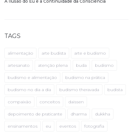
A Ilusão do Eu e a Continuidade da Consciência
TAGS
alimentação
arte budista
arte e budismo
artesanato
atenção plena
buda
budismo
budismo e alimentação
budismo na prática
budismo no dia a dia
budismo theravada
budista
compaixão
conceitos
daissen
depoimento de praticante
dharma
dukkha
ensinamentos
eu
eventos
fotografia