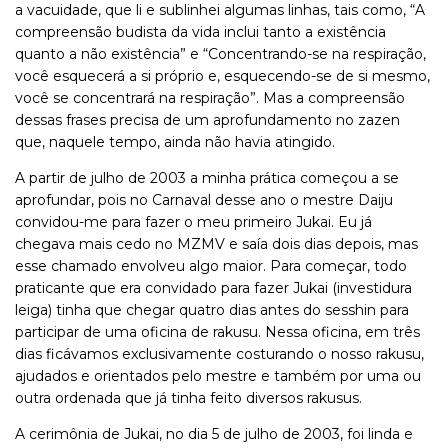
a vacuidade, que li e sublinhei algumas linhas, tais como, “A
compreensão budista da vida inclui tanto a existência
quanto a não existência” e “Concentrando-se na respiração,
você esquecerá a si próprio e, esquecendo-se de si mesmo,
você se concentrará na respiração”. Mas a compreensão
dessas frases precisa de um aprofundamento no zazen
que, naquele tempo, ainda não havia atingido.
A partir de julho de 2003 a minha prática começou a se
aprofundar, pois no Carnaval desse ano o mestre Daiju
convidou-me para fazer o meu primeiro Jukai. Eu já
chegava mais cedo no MZMV e saía dois dias depois, mas
esse chamado envolveu algo maior. Para começar, todo
praticante que era convidado para fazer Jukai (investidura
leiga) tinha que chegar quatro dias antes do sesshin para
participar de uma oficina de rakusu. Nessa oficina, em três
dias ficávamos exclusivamente costurando o nosso rakusu,
ajudados e orientados pelo mestre e também por uma ou
outra ordenada que já tinha feito diversos rakusus.
A cerimônia de Jukai, no dia 5 de julho de 2003, foi linda e