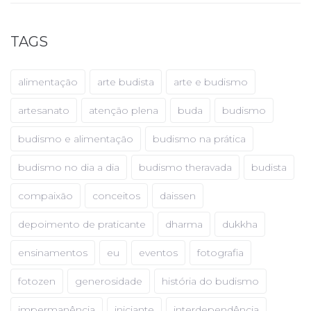
TAGS
alimentação
arte budista
arte e budismo
artesanato
atenção plena
buda
budismo
budismo e alimentação
budismo na prática
budismo no dia a dia
budismo theravada
budista
compaixão
conceitos
daissen
depoimento de praticante
dharma
dukkha
ensinamentos
eu
eventos
fotografia
fotozen
generosidade
história do budismo
impermanência
iniciante
interdependência