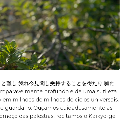
と難し 我れ今見聞し受持することを得たり 願わ
velmente profundo e de uma sutileza
em milhões de milhões de ciclos universais.
o e guardá-lo. Ouçamos cuidadosamente as
começo das palestras, recitamos o Kaikyō-ge