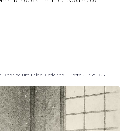
bém saber que se mora ou trabalha com
s Olhos de Um Leigo
,
Cotidiano
Postou
15/12/2025