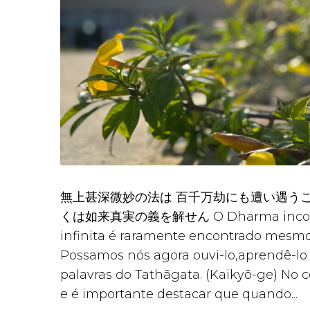
無上甚深微妙の法は 百千万劫にも遭い遇うこ
くは如来真実の義を解せん O Dharma incompara
infinita é raramente encontrado mesmo 
Possamos nós agora ouvi-lo,aprendê-l
palavras do Tathāgata. (Kaikyō-ge) No 
e é importante destacar que quando...