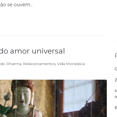
ão se ouvem...
 do amor universal
 do Dharma
,
Relacionamentos
,
Vida Monástica
O
Z
N
o
E