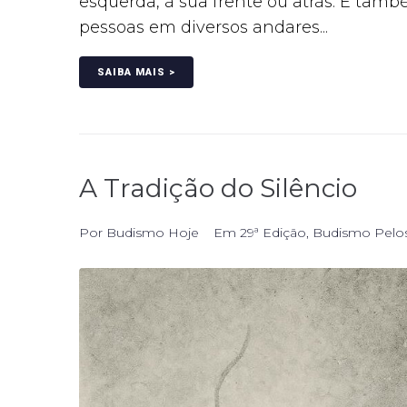
esquerda, à sua frente ou atrás. É tam
pessoas em diversos andares...
SAIBA MAIS >
A Tradição do Silêncio
Por
Budismo Hoje
Em
29ª Edição
,
Budismo Pelo