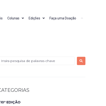
ós
Colunas
Edições
Faça uma Doação
···
CATEGORIAS
10ª EDIÇÃO