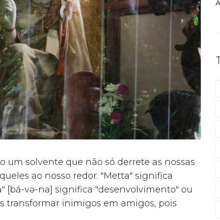
A
mo um solvente que não só derrete as nossas
eles ao nosso redor. "Metta" significa
 [bá-və-na] significa "desenvolvimento" ou
os transformar inimigos em amigos, pois