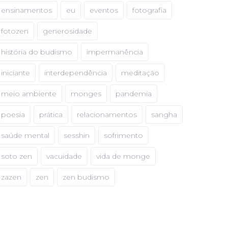
ensinamentos
eu
eventos
fotografia
fotozen
generosidade
história do budismo
impermanência
iniciante
interdependência
meditação
meio ambiente
monges
pandemia
poesia
prática
relacionamentos
sangha
saúde mental
sesshin
sofrimento
soto zen
vacuidade
vida de monge
zazen
zen
zen budismo