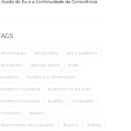
 Ilusão do Eu e a Continuidade da Consciência
TAGS
alimentação
arte budista
arte e budismo
artesanato
atenção plena
buda
budismo
budismo e alimentação
budismo na prática
budismo no dia a dia
budismo theravada
budista
compaixão
conceitos
daissen
depoimento de praticante
dharma
dukkha