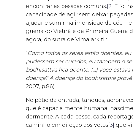
encontrar as pessoas comuns.
[2]
E foi n
capacidade de agir sem deixar pegadas,
ajudar e sumir na imensidão do céu – e
guerra do Vietnã e da Primeira Guerra
agora, do sutra de Vimalarkiti :
“
Como todos os seres estão doentes, eu 
pudessem ser curados, eu também o seri
bodhisattva fica doente. (…) você estav
doença? A doença do bodhisattva prov
2007, p.86)
No pátio da entrada, tanques, aeronave
que é capaz a mente humana, nascimento
dormente. A cada passo, cada reportage
caminho em direção aos votos
[3]
que vi