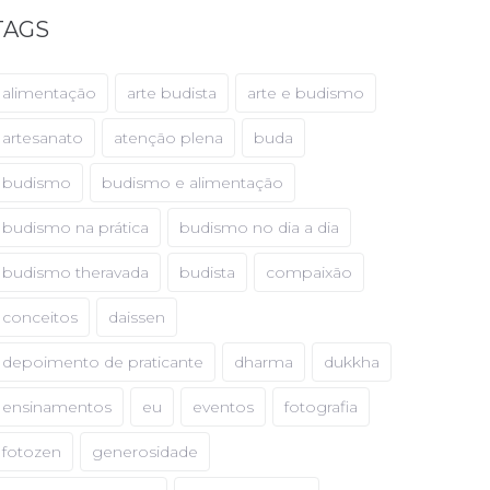
TAGS
alimentação
arte budista
arte e budismo
artesanato
atenção plena
buda
budismo
budismo e alimentação
budismo na prática
budismo no dia a dia
budismo theravada
budista
compaixão
conceitos
daissen
depoimento de praticante
dharma
dukkha
ensinamentos
eu
eventos
fotografia
fotozen
generosidade