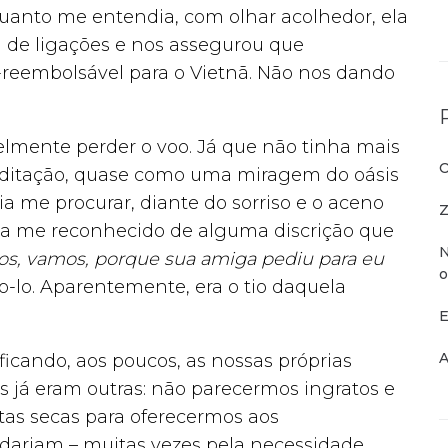
 quanto me entendia, com olhar acolhedor, ela
 de ligações e nos assegurou que
reembolsável para o Vietnã. Não nos dando
velmente perder o voo. Já que não tinha mais
O
 meditação, quase como uma miragem do oásis
a me procurar, diante do sorriso e o aceno
Z
via me reconhecido de alguma discrição que
N
s, vamos, porque sua amiga pediu para eu
o
o-lo. Aparentemente, era o tio daquela
E
A
ficando, aos poucos, as nossas próprias
s já eram outras: não parecermos ingratos e
tas secas para oferecermos aos
dariam – muitas vezes pela necessidade