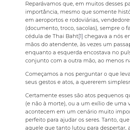
Reparávamos que, em muitos desses p
importância, mesmo que somente histór
em aeroportos e rodoviárias, vendedore
(documento, troco, sacolas), sempre o 
cédula de Thai Baht
[1]
chegava a nós e
mãos do atendente, às vezes um passapo
enquanto a esquerda encostava no pulso
conjunto com a outra mão, ao menos na
Começamos a nos perguntar o que levav
seus gestos e atos, a quererem simples
Certamente esses são atos pequenos q
(e não à morte), ou a um exílio de uma 
acontecem em um cenário muito importan
perfeito para ajudar os seres. Tanto, q
aquele que tanto lutou para despertar, a