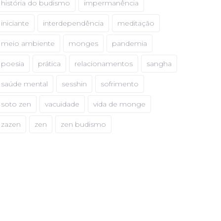
história do budismo
impermanência
iniciante
interdependência
meditação
meio ambiente
monges
pandemia
poesia
prática
relacionamentos
sangha
saúde mental
sesshin
sofrimento
soto zen
vacuidade
vida de monge
zazen
zen
zen budismo