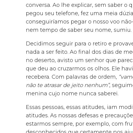
conversa. Ao lhe explicar, sem saber o
pegou seu telefone, fez uma meia dúzia
conseguiríamos pegar o nosso voo não-
nem tempo de saber seu nome, sumiu.
Decidimos seguir para o retiro e prova
nada a ser feito. Ao final dos dias de
no deserto, avisto um senhor que pareci
que deu ao cruzarmos os olhos. Ele ha
recebera. Com palavras de ordem,
“vamo
não te atrasar de jeito nenhum”
, seguim
menina cujo nome nunca saberei.
Essas pessoas, essas atitudes, iam modi
atitudes. As nossas defesas e precauçõe
estarmos sempre, por exemplo, com fru
desconhecidos que certamente nos aju