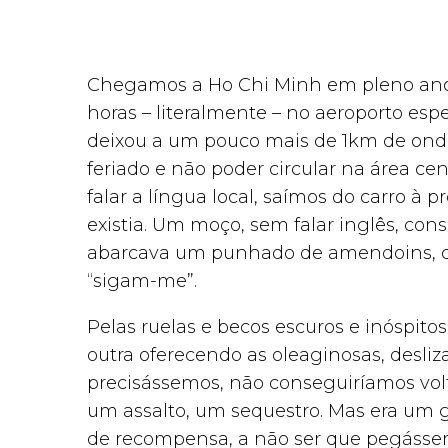
Chegamos a Ho Chi Minh em pleno ano 
horas – literalmente – no aeroporto esp
deixou a um pouco mais de 1km de onde
feriado e não poder circular na área cen
falar a língua local, saímos do carro à
existia. Um moço, sem falar inglês, c
abarcava um punhado de amendoins, co
“sigam-me”.
Pelas ruelas e becos escuros e inóspito
outra oferecendo as oleaginosas, desli
precisássemos, não conseguiríamos vol
um assalto, um sequestro. Mas era um g
de recompensa, a não ser que pegássem