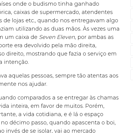
aíses onde o budismo tinha ganhado
ica, caixas de supermercado, atendentes
s de lojas etc., quando nos entregavam algo
faziam utilizando as duas mãos. Às vezes uma
m um caixa de
Seven Eleven
, por ambas as
rte era devolvido pela mão direita,
 direito, mostrando que fazia o serviço em
 intenção.
a aquelas pessoas, sempre tão atentas aos
mente nos ajudar.
uando comparados a se entregar às chamas
vida inteira, em favor de muitos. Porém,
te, a vida cotidiana, e é lá o espaço
ue no décimo passo, quando apascenta o boi,
o invés de se isolar, vai ao mercado