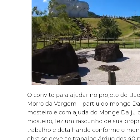
O convite para ajudar no projeto do Buda
Morro da Vargem – partiu do monge Daiju 
mosteiro e com ajuda do Monge Daiju
mosteiro, fez um rascunho de sua própri
trabalho e detalhando conforme o mon
obra se deve ao trabalho árduo dos 40 p