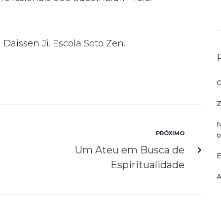
Daissen Ji. Escola Soto Zen.
O
Z
N
PRÓXIMO
o
Um Ateu em Busca de
E
Espiritualidade
A