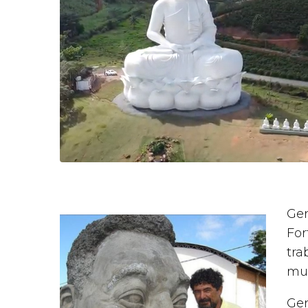
Gen
For
tra
mun
Gen