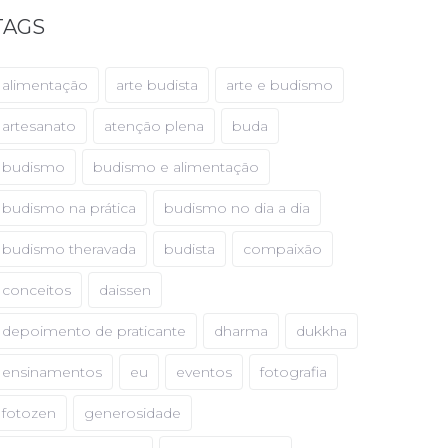
TAGS
alimentação
arte budista
arte e budismo
artesanato
atenção plena
buda
budismo
budismo e alimentação
budismo na prática
budismo no dia a dia
budismo theravada
budista
compaixão
conceitos
daissen
depoimento de praticante
dharma
dukkha
ensinamentos
eu
eventos
fotografia
fotozen
generosidade