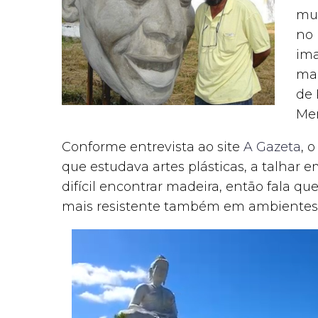
mui
no 
im
mai
de 
Men
Conforme entrevista ao site
A Gazeta
, 
que estudava artes plásticas, a talhar
difícil encontrar madeira, então fala qu
mais resistente também em ambientes 