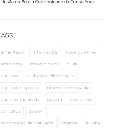
 Ilusão do Eu e a Continuidade da Consciência
TAGS
alimentação
arte budista
arte e budismo
artesanato
atenção plena
buda
budismo
budismo e alimentação
budismo na prática
budismo no dia a dia
budismo theravada
budista
compaixão
conceitos
daissen
depoimento de praticante
dharma
dukkha