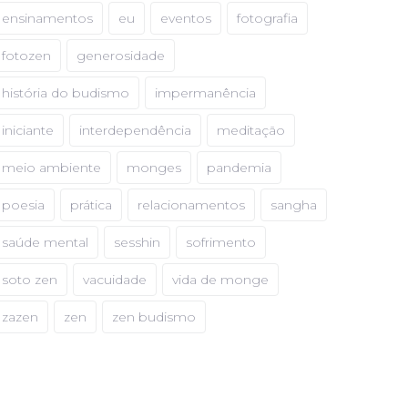
ensinamentos
eu
eventos
fotografia
fotozen
generosidade
história do budismo
impermanência
iniciante
interdependência
meditação
meio ambiente
monges
pandemia
poesia
prática
relacionamentos
sangha
saúde mental
sesshin
sofrimento
soto zen
vacuidade
vida de monge
zazen
zen
zen budismo