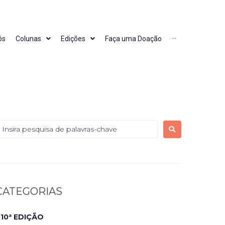
ós
Colunas
Edições
Faça uma Doação
···
CATEGORIAS
10ª EDIÇÃO