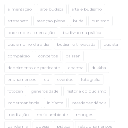
alimentação
arte budista
arte e budismo
artesanato
atenção plena
buda
budismo
budismo e alimentação
budismo na prática
budismo no dia a dia
budismo theravada
budista
compaixão
conceitos
daissen
depoimento de praticante
dharma
dukkha
ensinamentos
eu
eventos
fotografia
fotozen
generosidade
história do budismo
impermanência
iniciante
interdependência
meditação
meio ambiente
monges
pandemia
poesia
prática
relacionamentos