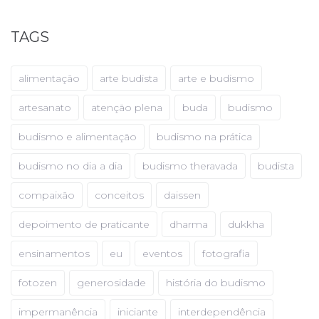
TAGS
alimentação
arte budista
arte e budismo
artesanato
atenção plena
buda
budismo
budismo e alimentação
budismo na prática
budismo no dia a dia
budismo theravada
budista
compaixão
conceitos
daissen
depoimento de praticante
dharma
dukkha
ensinamentos
eu
eventos
fotografia
fotozen
generosidade
história do budismo
impermanência
iniciante
interdependência