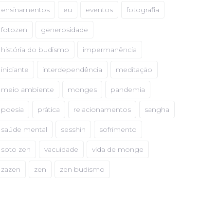
ensinamentos
eu
eventos
fotografia
fotozen
generosidade
história do budismo
impermanência
iniciante
interdependência
meditação
meio ambiente
monges
pandemia
poesia
prática
relacionamentos
sangha
saúde mental
sesshin
sofrimento
soto zen
vacuidade
vida de monge
zazen
zen
zen budismo