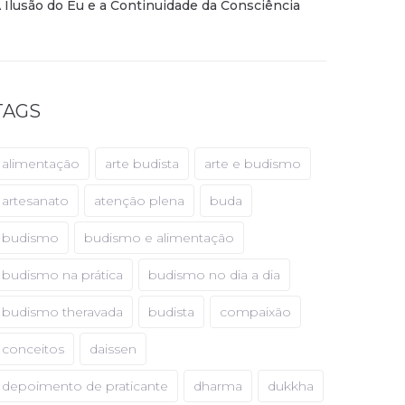
 Ilusão do Eu e a Continuidade da Consciência
TAGS
alimentação
arte budista
arte e budismo
artesanato
atenção plena
buda
budismo
budismo e alimentação
budismo na prática
budismo no dia a dia
budismo theravada
budista
compaixão
conceitos
daissen
depoimento de praticante
dharma
dukkha