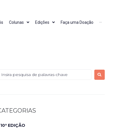
ós
Colunas
Edições
Faça uma Doação
···
CATEGORIAS
10ª EDIÇÃO