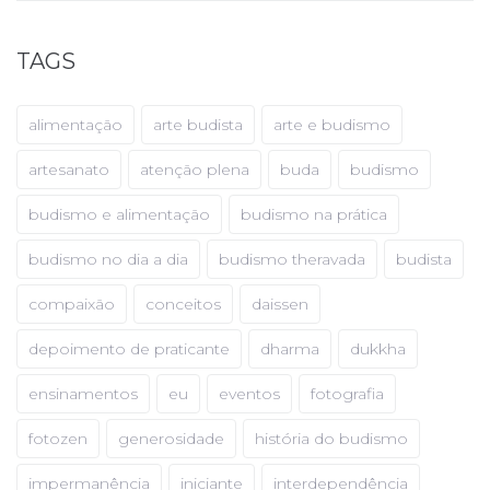
TAGS
alimentação
arte budista
arte e budismo
artesanato
atenção plena
buda
budismo
budismo e alimentação
budismo na prática
budismo no dia a dia
budismo theravada
budista
compaixão
conceitos
daissen
depoimento de praticante
dharma
dukkha
ensinamentos
eu
eventos
fotografia
fotozen
generosidade
história do budismo
impermanência
iniciante
interdependência