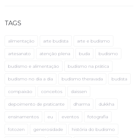
TAGS
alimentação
arte budista
arte e budismo
artesanato
atenção plena
buda
budismo
budismo e alimentação
budismo na prática
budismo no dia a dia
budismo theravada
budista
compaixão
conceitos
daissen
depoimento de praticante
dharma
dukkha
ensinamentos
eu
eventos
fotografia
fotozen
generosidade
história do budismo