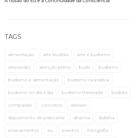
A Ilusão do Eu e a Continuidade da Consciência
TAGS
alimentação
arte budista
arte e budismo
artesanato
atenção plena
buda
budismo
budismo e alimentação
budismo na prática
budismo no dia a dia
budismo theravada
budista
compaixão
conceitos
daissen
depoimento de praticante
dharma
dukkha
ensinamentos
eu
eventos
fotografia