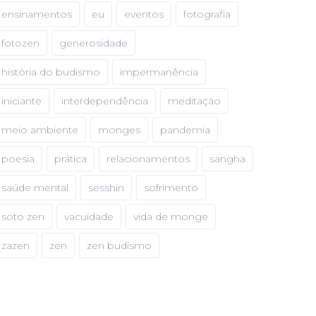
ensinamentos
eu
eventos
fotografia
fotozen
generosidade
história do budismo
impermanência
iniciante
interdependência
meditação
meio ambiente
monges
pandemia
poesia
prática
relacionamentos
sangha
saúde mental
sesshin
sofrimento
soto zen
vacuidade
vida de monge
zazen
zen
zen budismo