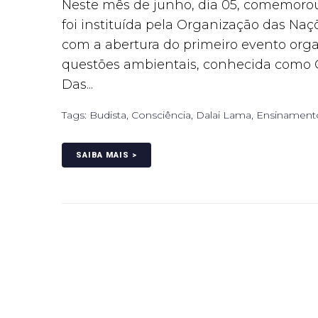
Neste mês de junho, dia 05, comemorou
foi instituída pela Organização das Naç
com a abertura do primeiro evento orga
questões ambientais, conhecida como 
Das...
Tags:
Budista
,
Consciência
,
Dalai Lama
,
Ensinament
SAIBA MAIS >