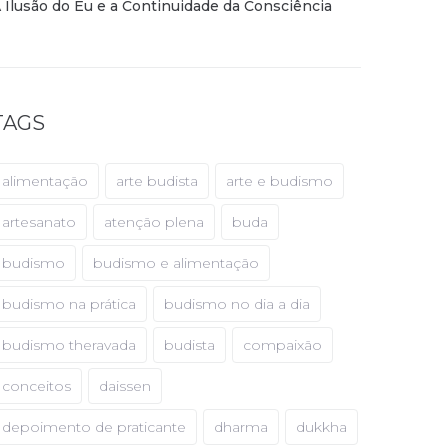
 Ilusão do Eu e a Continuidade da Consciência
TAGS
alimentação
arte budista
arte e budismo
artesanato
atenção plena
buda
budismo
budismo e alimentação
budismo na prática
budismo no dia a dia
budismo theravada
budista
compaixão
conceitos
daissen
depoimento de praticante
dharma
dukkha