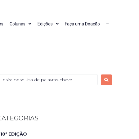
ós
Colunas
Edições
Faça uma Doação
···
CATEGORIAS
10ª EDIÇÃO