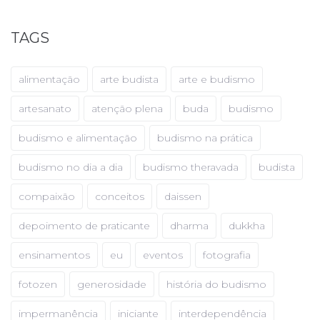
TAGS
alimentação
arte budista
arte e budismo
artesanato
atenção plena
buda
budismo
budismo e alimentação
budismo na prática
budismo no dia a dia
budismo theravada
budista
compaixão
conceitos
daissen
depoimento de praticante
dharma
dukkha
ensinamentos
eu
eventos
fotografia
fotozen
generosidade
história do budismo
impermanência
iniciante
interdependência